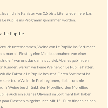
s sind alle Kanister von 0,5 bis 5 Liter wieder lieferbar.
oria Le Pupille ins Programm genommen worden.
a Le Pupille
 Versuch unternommen, Weine von Le Pupille ins Sortiment
dass man als Einstieg eine Mindestabnahme von einer
händler“ war uns das damals zu viel. Aber es gab in den
on Kunden, warum wir keine Weine von Le Pupille hätten.
ir die Fattoria Le Pupille besucht. Deren Sortiment ist
ter sehr teure Weine in Preisregionen, die bei uns nie
auf 3 Weine beschränkt: den Morellino, den Morellino
pille auch ein eigenes Olivenöl im Sortiment hat, haben
in paar Flaschen mitgebraucht. Mit 15,- Euro für den halben
ch.